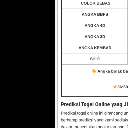
COLOK BEBAS
ANGKA BBFS
ANGKA 4D
ANGKA 3D
ANGKA KEMBAR
SHIO
Angka bolak bal
36*69
Prediksi Togel Online yang J
Prediksi togel online ini dirancang 
berharap prediksi yang kami sedi
dalam menentukan angka taruhan. G