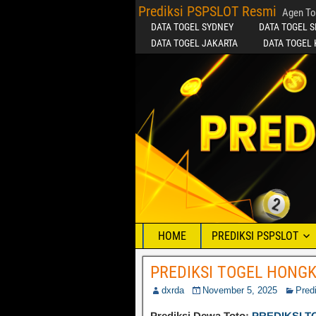
Prediksi PSPSLOT Resmi
Agen To
DATA TOGEL SYDNEY
DATA TOGEL 
DATA TOGEL JAKARTA
DATA TOGEL
HOME
PREDIKSI PSPSLOT
PREDIKSI TOGEL HONG
dxrda
November 5, 2025
Pred
Prediksi Dewa Toto:
PREDIKSI 