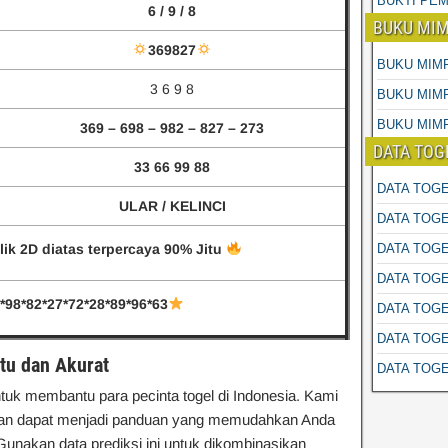
BUKTI PE
6 / 9 / 8
BUKU MIM
369827
BUKU MIMP
3 6 9 8
BUKU MIMP
BUKU MIMP
369 – 698 – 982 – 827 – 273
DATA TOG
33 66 99 88
DATA TOG
ULAR / KELINCI
DATA TOG
DATA TOG
ik 2D diatas terpercaya 90% Jitu
DATA TOG
*98*82*27*72*28*89*96*63
DATA TOG
DATA TOGE
itu dan Akurat
DATA TOG
untuk membantu para pecinta togel di Indonesia. Kami
akan dapat menjadi panduan yang memudahkan Anda
unakan data prediksi ini untuk dikombinasikan