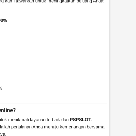
ng kami tawarkan untuk meningkatkan peluang Anda:
00%
%
nline?
uk menikmati layanan terbaik dari
PSPSLOT
.
lailah perjalanan Anda menuju kemenangan bersama
aya.