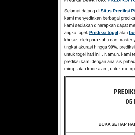
Selamat datang di
Situs Prediksi
kami menyediakan berbagai prediksi 
kami sediakan diharapkan dapat me
angka togel.
Prediksi togel
atau
bo
khusus oleh para suhu dan master y
tingkat akurasi hingga
99%
, prediks
untuk togel hari ini . Namun, kam
prediksi kami dengan analisis priba
mimpi atau kode alam, untuk mempe
PREDIK
05
BUKA SETIAP HA