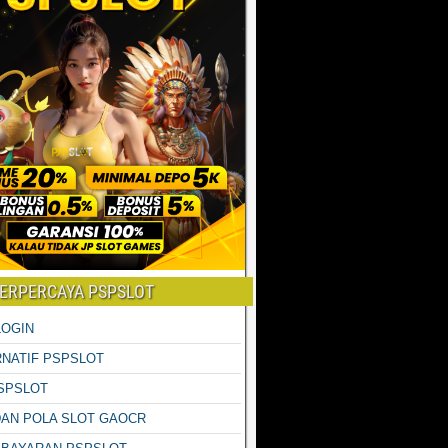
ERPERCAYA PSPSLOT
LOGIN
RNATIF PSPSLOT
SPSLOT
DAN POLA SLOT GAOCR