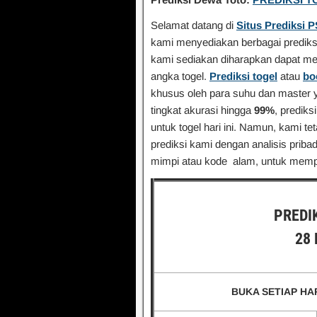
Selamat datang di
Situs Prediksi
kami menyediakan berbagai prediksi 
kami sediakan diharapkan dapat me
angka togel.
Prediksi togel
atau
bo
khusus oleh para suhu dan master y
tingkat akurasi hingga
99%
, prediks
untuk togel hari ini. Namun, kami
prediksi kami dengan analisis priba
mimpi atau kode alam, untuk memp
PREDI
28
BUKA SETIAP HA