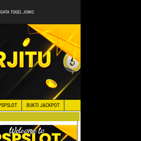
DATA TOGEL JOWO
PSPSLOT
BUKTI JACKPOT