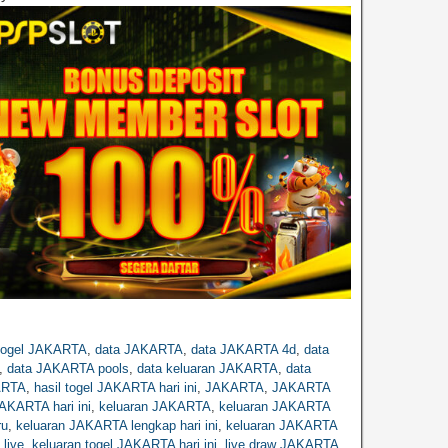
togel JAKARTA
,
data JAKARTA
,
data JAKARTA 4d
,
data
,
data JAKARTA pools
,
data keluaran JAKARTA
,
data
ARTA
,
hasil togel JAKARTA hari ini
,
JAKARTA
,
JAKARTA
JAKARTA hari ini
,
keluaran JAKARTA
,
keluaran JAKARTA
ru
,
keluaran JAKARTA lengkap hari ini
,
keluaran JAKARTA
live
,
keluaran togel JAKARTA hari ini
,
live draw JAKARTA