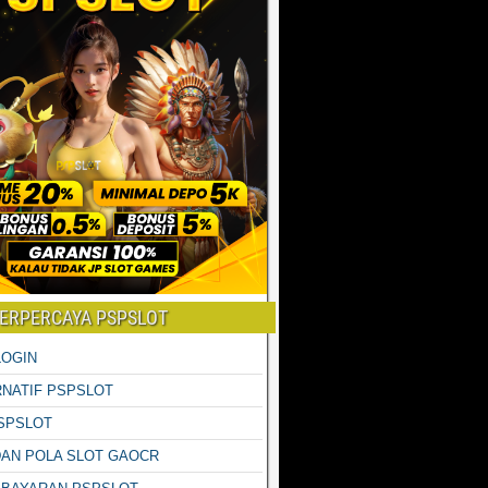
ERPERCAYA PSPSLOT
LOGIN
RNATIF PSPSLOT
SPSLOT
DAN POLA SLOT GAOCR