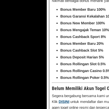
Nikmati berbagai bonus menarik ya
Bonus Member Baru 100%
Bonus Garansi Kekalahan 1
Bonus New Member 100%
Bonus Mengajak Teman 10%
Bonus Cashback Sport 8%
Bonus Member Baru 20%
Bonus Cashback Slot 5%
Bonus Deposit Harian 5%
Bonus Rollingan Slot 0.5%
Bonus Rollingan Casino 0.5
Bonus Rollingan Poker 0.5%
Belum Memiliki Akun Togel O
Segera bergabung bersama kami unt
Klik
DISINI
untuk mendaftar dan mu
agen togel online resmi dan terperc