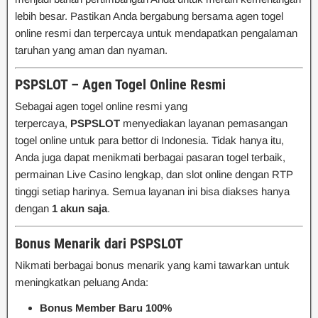
lebih besar. Pastikan Anda bergabung bersama agen togel
online resmi dan terpercaya untuk mendapatkan pengalaman
taruhan yang aman dan nyaman.
PSPSLOT – Agen Togel Online Resmi
Sebagai agen togel online resmi yang
terpercaya,
PSPSLOT
menyediakan layanan pemasangan
togel online untuk para bettor di Indonesia. Tidak hanya itu,
Anda juga dapat menikmati berbagai pasaran togel terbaik,
permainan Live Casino lengkap, dan slot online dengan RTP
tinggi setiap harinya. Semua layanan ini bisa diakses hanya
dengan
1 akun saja
.
Bonus Menarik dari PSPSLOT
Nikmati berbagai bonus menarik yang kami tawarkan untuk
meningkatkan peluang Anda:
Bonus Member Baru 100%