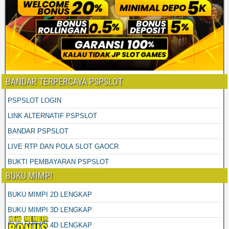
BANDAR TERPERCAYA PSPSLOT
PSPSLOT LOGIN
LINK ALTERNATIF PSPSLOT
BANDAR PSPSLOT
LIVE RTP DAN POLA SLOT GAOCR
BUKTI PEMBAYARAN PSPSLOT
BUKU MIMPI
BUKU MIMPI 2D LENGKAP
BUKU MIMPI 3D LENGKAP
BUKU MIMPI 4D LENGKAP