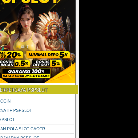
ERPERCAYA PSPSLOT
LOGIN
RNATIF PSPSLOT
SPSLOT
DAN POLA SLOT GAOCR