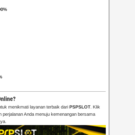
00%
%
nline?
uk menikmati layanan terbaik dari
PSPSLOT
. Klik
ah perjalanan Anda menuju kemenangan bersama
aya.