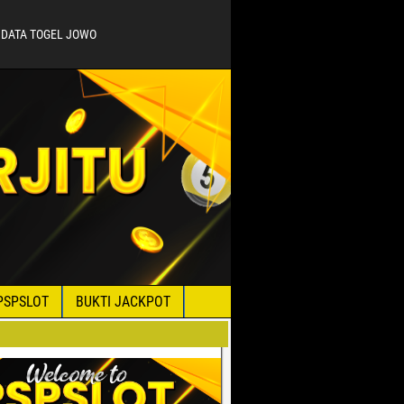
DATA TOGEL JOWO
PSPSLOT
BUKTI JACKPOT