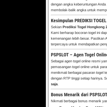
dengan angka keberuntungan Anda a
membolak-balik angka untuk memp
Kesimpulan PREDIKSI TOGE
Sekian
Prediksi Togel Hongkong
Kami berharap bocoran togel ini da
kemenangan lebih besar. Pastikan 
terpercaya untuk mendapatkan pen
PSPSLOT – Agen Togel Onlin
Sebagai agen togel online resmi ya
pemasangan togel online untuk para 
menikmati berbagai pasaran togel te
dengan RTP tinggi setiap harinya. 
saja
.
Bonus Menarik dari PSPSLO
Nikmati berbagai bonus menarik ya