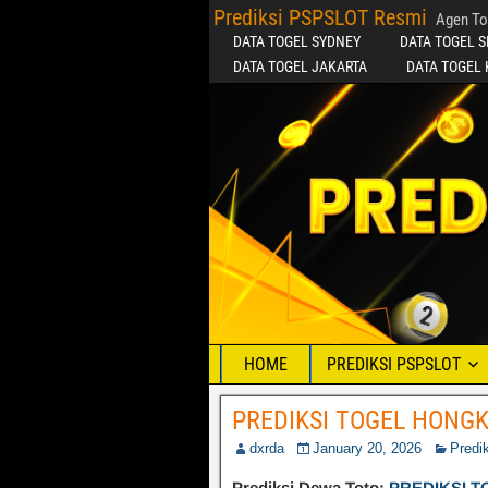
Prediksi PSPSLOT Resmi
Agen To
DATA TOGEL SYDNEY
DATA TOGEL 
DATA TOGEL JAKARTA
DATA TOGEL
HOME
PREDIKSI PSPSLOT
PREDIKSI TOGEL HONGK
dxrda
January 20, 2026
Predi
Prediksi Dewa Toto:
PREDIKSI 