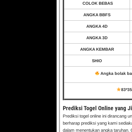
COLOK BEBAS
ANGKA BBFS
ANGKA 4D
ANGKA 3D
ANGKA KEMBAR
SHIO
Angka bolak bal
83*35
Prediksi Togel Online yang J
Prediksi togel online ini dirancang 
berharap prediksi yang kami sedi
dalam menentukan angka taruhan. G