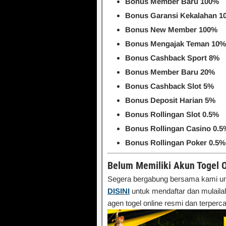
Bonus Member Baru 100%
Bonus Garansi Kekalahan 1
Bonus New Member 100%
Bonus Mengajak Teman 10%
Bonus Cashback Sport 8%
Bonus Member Baru 20%
Bonus Cashback Slot 5%
Bonus Deposit Harian 5%
Bonus Rollingan Slot 0.5%
Bonus Rollingan Casino 0.5
Bonus Rollingan Poker 0.5%
Belum Memiliki Akun Togel O
Segera bergabung bersama kami unt
DISINI
untuk mendaftar dan mulail
agen togel online resmi dan terperc