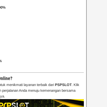
00%
%
nline?
uk menikmati layanan terbaik dari
PSPSLOT
. Klik
ah perjalanan Anda menuju kemenangan bersama
aya.