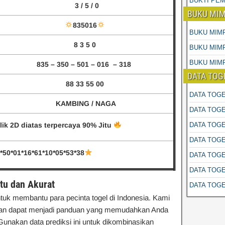
BUKTI PE
3 / 5 / 0
BUKU MIM
835016
BUKU MIMP
8 3 5 0
BUKU MIMP
BUKU MIMP
835 – 350
– 501 – 016 – 318
DATA TOG
88 33 55 00
DATA TOG
KAMBING / NAGA
DATA TOG
DATA TOG
ik 2D diatas terpercaya 90% Jitu
DATA TOG
*50*01*16*61*10*05*53*38
DATA TOG
DATA TOGE
itu dan Akurat
DATA TOG
untuk membantu para pecinta togel di Indonesia. Kami
akan dapat menjadi panduan yang memudahkan Anda
unakan data prediksi ini untuk dikombinasikan