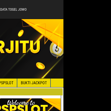
DATA TOGEL JOWO
PSPSLOT
BUKTI JACKPOT