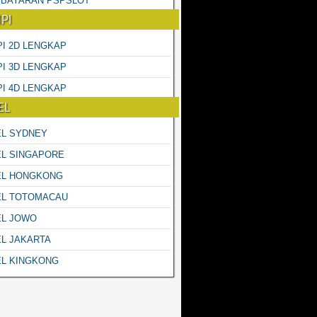
MBAYARAN PSPSLOT
PI
I 2D LENGKAP
I 3D LENGKAP
I 4D LENGKAP
EL
EL SYDNEY
EL SINGAPORE
EL HONGKONG
EL TOTOMACAU
EL JOWO
L JAKARTA
EL KINGKONG