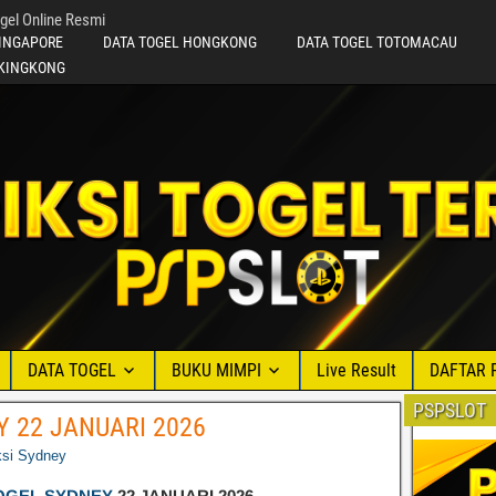
gel Online Resmi
SINGAPORE
DATA TOGEL HONGKONG
DATA TOGEL TOTOMACAU
 KINGKONG
DATA TOGEL
BUKU MIMPI
Live Result
DAFTAR 
PSPSLOT
Y 22 JANUARI 2026
ksi Sydney
TOGEL SYDNEY
22 JANUARI 2026