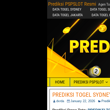
Prediksi PSPSLOT Resmi
Agen To
DATA TOGEL SYDNEY
DATA TOGEL 
DATA TOGEL JAKARTA
DATA TOGEL
HOME
PREDIKSI PSPSLOT
PREDIKSI TOGEL SYDNE
dxrda
January 22, 2026
Predi
Prediksi Dewa Toto:
PREDIKSI 