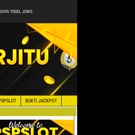
DATA TOGEL JOWO
PSPSLOT
BUKTI JACKPOT