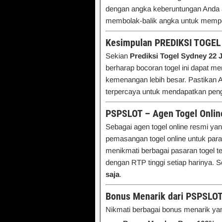
dengan angka keberuntungan Anda a
membolak-balik angka untuk memp
Kesimpulan PREDIKSI TOGE
Sekian
Prediksi Togel Sydney 22
berharap bocoran togel ini dapat m
kemenangan lebih besar. Pastikan 
terpercaya untuk mendapatkan pen
PSPSLOT – Agen Togel Onlin
Sebagai agen togel online resmi ya
pemasangan togel online untuk para 
menikmati berbagai pasaran togel te
dengan RTP tinggi setiap harinya. 
saja
.
Bonus Menarik dari PSPSLO
Nikmati berbagai bonus menarik ya