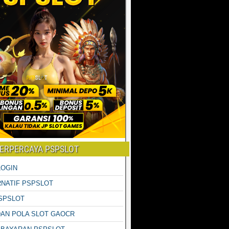
ERPERCAYA PSPSLOT
LOGIN
RNATIF PSPSLOT
SPSLOT
DAN POLA SLOT GAOCR