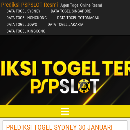
Prediksi PSPSLOT Resmi
Agen Togel Online Resmi
DATA TOGEL SYDNEY
DATA TOGEL SINGAPORE
DATA TOGEL HONGKONG
DATA TOGEL TOTOMACAU
DATA TOGEL JOWO
DATA TOGEL JAKARTA
DATA TOGEL KINGKONG
PREDIKSI TOGEL SYDNEY 30 JANUARI