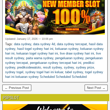
Updated: January 17, 2026 — 10:06 pm
Tags:
data sydney
,
data sydney 4d
,
data sydney tercepat
,
hasil data
sydney
,
hasil togel sydney hari ini
,
keluaran sydney
,
keluaran sydney
hari ini
,
keluaran togel sydney hari ini
,
live draw sydney hari ini
,
live
result sydney
,
paita warna sydney
,
pengeluaran sydney
,
pengeluaran
sydney tercepat
,
pengeluaran sydney tercepat hari ini
,
prediksi
sydney
,
prediksidewatoto
,
result sydney
,
sydney
,
sydney prize
,
sydney togel
,
sydney togel hari ini keluar
,
tabel sydney
,
togel sydney
hari ini keluaran sydney Scheduled Scheduled Scheduled
← Previous Post
Next Post →
PSPSLOT