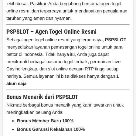
lebih besar. Pastikan Anda bergabung bersama agen togel
online resmi dan terpercaya untuk mendapatkan pengalaman
taruhan yang aman dan nyaman.
PSPSLOT – Agen Togel Online Resmi
Sebagai agen togel online resmi yang terpercaya,
PSPSLOT
menyediakan layanan pemasangan togel online untuk para
bettor di Indonesia. Tidak hanya itu, Anda juga dapat
menikmati berbagai pasaran togel terbaik, permainan Live
Casino lengkap, dan slot online dengan RTP tinggi setiap
harinya. Semua layanan ini bisa diakses hanya dengan
1
akun saja
.
Bonus Menarik dari PSPSLOT
Nikmati berbagai bonus menarik yang kami tawarkan untuk
meningkatkan peluang Anda:
Bonus Member Baru 100%
Bonus Garansi Kekalahan 100%