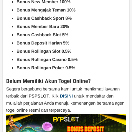
Bonus New Member 100%
Bonus Mengajak Teman 10%
Bonus Cashback Sport 8%
Bonus Member Baru 20%
Bonus Cashback Slot 5%
Bonus Deposit Harian 5%
Bonus Rollingan Slot 0.5%
Bonus Rollingan Casino 0.5%
Bonus Rollingan Poker 0.5%
Belum Memiliki Akun Togel Online?
Segera bergabung bersama kami untuk menikmati layanan
terbaik dari
PSPSLOT
. Klik
DISINI
untuk mendaftar dan
mulailah perjalanan Anda menuju kemenangan bersama agen
togel online resmi dan terpercaya.