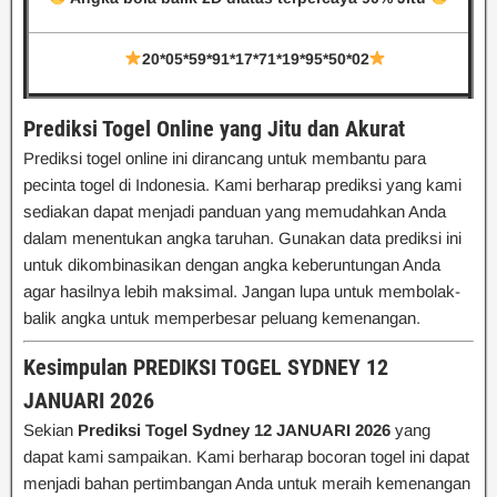
20*05*59*91*17*71*19*95*50*02
Prediksi Togel Online yang Jitu dan Akurat
Prediksi togel online ini dirancang untuk membantu para
pecinta togel di Indonesia. Kami berharap prediksi yang kami
sediakan dapat menjadi panduan yang memudahkan Anda
dalam menentukan angka taruhan. Gunakan data prediksi ini
untuk dikombinasikan dengan angka keberuntungan Anda
agar hasilnya lebih maksimal. Jangan lupa untuk membolak-
balik angka untuk memperbesar peluang kemenangan.
Kesimpulan PREDIKSI TOGEL SYDNEY 12
JANUARI 2026
Sekian
Prediksi Togel Sydney 12 JANUARI 2026
yang
dapat kami sampaikan. Kami berharap bocoran togel ini dapat
menjadi bahan pertimbangan Anda untuk meraih kemenangan