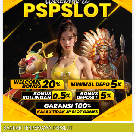
BANDAR TERPERCAYA PSPSLOT