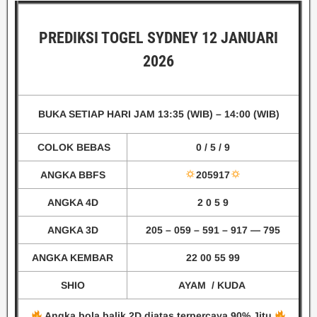
PREDIKSI TOGEL SYDNEY 12 JANUARI
2026
BUKA SETIAP HARI
JAM 13:35 (WIB)
– 14:00 (WIB)
COLOK BEBAS
0 / 5 / 9
ANGKA BBFS
205917
ANGKA 4D
2 0 5 9
ANGKA 3D
205 – 059
– 591 – 917 — 795
ANGKA KEMBAR
22 00 55 99
SHIO
AYAM / KUDA
Angka bola balik 2D diatas terpercaya 90% Jitu