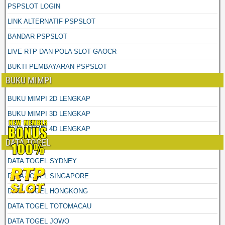
PSPSLOT LOGIN
LINK ALTERNATIF PSPSLOT
BANDAR PSPSLOT
LIVE RTP DAN POLA SLOT GAOCR
BUKTI PEMBAYARAN PSPSLOT
BUKU MIMPI
BUKU MIMPI 2D LENGKAP
BUKU MIMPI 3D LENGKAP
BUKU MIMPI 4D LENGKAP
DATA TOGEL
DATA TOGEL SYDNEY
DATA TOGEL SINGAPORE
DATA TOGEL HONGKONG
DATA TOGEL TOTOMACAU
DATA TOGEL JOWO