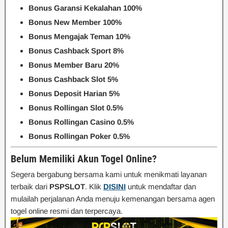
Bonus Garansi Kekalahan 100%
Bonus New Member 100%
Bonus Mengajak Teman 10%
Bonus Cashback Sport 8%
Bonus Member Baru 20%
Bonus Cashback Slot 5%
Bonus Deposit Harian 5%
Bonus Rollingan Slot 0.5%
Bonus Rollingan Casino 0.5%
Bonus Rollingan Poker 0.5%
Belum Memiliki Akun Togel Online?
Segera bergabung bersama kami untuk menikmati layanan
terbaik dari
PSPSLOT
. Klik
DISINI
untuk mendaftar dan
mulailah perjalanan Anda menuju kemenangan bersama agen
togel online resmi dan terpercaya.