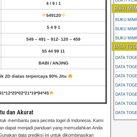
BUKTI PE
4 / 9 / 1
BUKU MIM
549120
BUKU MIMP
5 4 9 1
BUKU MIMP
BUKU MIMP
549 – 491
– 912- 120 – 459
DATA TOG
55 44 99 11
DATA TOG
BABI / ANJING
DATA TOG
DATA TOG
ik 2D diatas terpercaya 90% Jitu
DATA TOG
91*12*20*02*21*19*94*45
DATA TOG
DATA TOGE
itu dan Akurat
DATA TOG
untuk membantu para pecinta togel di Indonesia. Kami
akan dapat menjadi panduan yang memudahkan Anda
unakan data prediksi ini untuk dikombinasikan