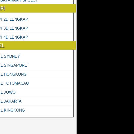
MBAYARAN PSPSLOT
PI
I 2D LENGKAP
I 3D LENGKAP
I 4D LENGKAP
EL
EL SYDNEY
EL SINGAPORE
EL HONGKONG
EL TOTOMACAU
EL JOWO
L JAKARTA
EL KINGKONG