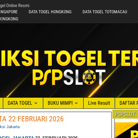
gel Online Resmi
SINGAPORE
DATA TOGEL HONGKONG
DATA TOGEL TOTOMACAU
 KINGKONG
DATA TOGEL
BUKU MIMPI
Live Result
DAFTAR 
PSPSLOT
TA 22 FEBRUARI 2026
ksi Jakarta
TOGEL JAKARTA
22 FEBRUARI 2026