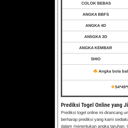
COLOK BEBAS
ANGKA BBFS
ANGKA 4D
AN5GKA 3D
ANGKA KEMBAR
SHIO
Angka bola bal
54*49*
Prediksi Togel Online yang J
Prediksi togel online ini dirancang 
berharap prediksi yang kami sedi
dalam menentukan angka taruhan. G