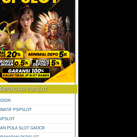
ERPERCAYA PSPSLOT
LOGIN
RNATIF PSPSLOT
SPSLOT
DAN POLA SLOT GAOCR