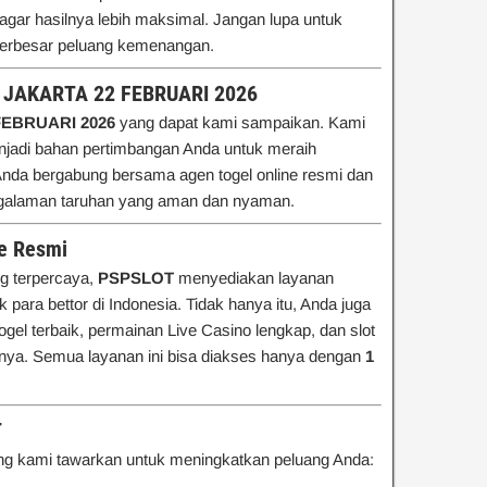
gar hasilnya lebih maksimal. Jangan lupa untuk
erbesar peluang kemenangan.
L JAKARTA 22 FEBRUARI 2026
2 FEBRUARI 2026
yang dapat kami sampaikan. Kami
enjadi bahan pertimbangan Anda untuk meraih
Anda bergabung bersama agen togel online resmi dan
galaman taruhan yang aman dan nyaman.
e Resmi
ng terpercaya,
PSPSLOT
menyediakan layanan
para bettor di Indonesia. Tidak hanya itu, Anda juga
gel terbaik, permainan Live Casino lengkap, dan slot
rinya. Semua layanan ini bisa diakses hanya dengan
1
T
ng kami tawarkan untuk meningkatkan peluang Anda: