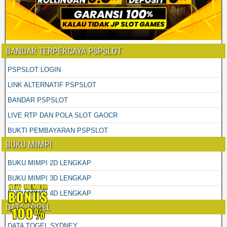
BANDAR TERPERCAYA PSPSLOT
PSPSLOT LOGIN
LINK ALTERNATIF PSPSLOT
BANDAR PSPSLOT
LIVE RTP DAN POLA SLOT GAOCR
BUKTI PEMBAYARAN PSPSLOT
BUKU MIMPI
BUKU MIMPI 2D LENGKAP
BUKU MIMPI 3D LENGKAP
BUKU MIMPI 4D LENGKAP
DATA TOGEL
DATA TOGEL SYDNEY