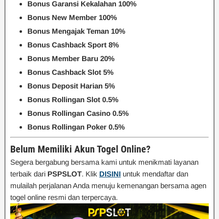
Bonus Garansi Kekalahan 100%
Bonus New Member 100%
Bonus Mengajak Teman 10%
Bonus Cashback Sport 8%
Bonus Member Baru 20%
Bonus Cashback Slot 5%
Bonus Deposit Harian 5%
Bonus Rollingan Slot 0.5%
Bonus Rollingan Casino 0.5%
Bonus Rollingan Poker 0.5%
Belum Memiliki Akun Togel Online?
Segera bergabung bersama kami untuk menikmati layanan
terbaik dari
PSPSLOT
. Klik
DISINI
untuk mendaftar dan
mulailah perjalanan Anda menuju kemenangan bersama agen
togel online resmi dan terpercaya.