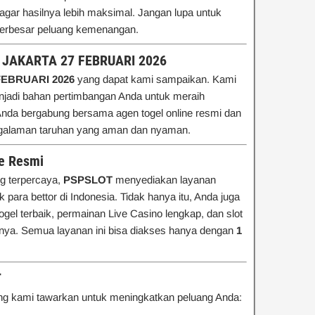
gar hasilnya lebih maksimal. Jangan lupa untuk
erbesar peluang kemenangan.
L JAKARTA 27 FEBRUARI 2026
7 FEBRUARI 2026
yang dapat kami sampaikan. Kami
enjadi bahan pertimbangan Anda untuk meraih
Anda bergabung bersama agen togel online resmi dan
galaman taruhan yang aman dan nyaman.
e Resmi
ng terpercaya,
PSPSLOT
menyediakan layanan
para bettor di Indonesia. Tidak hanya itu, Anda juga
gel terbaik, permainan Live Casino lengkap, dan slot
rinya. Semua layanan ini bisa diakses hanya dengan
1
T
ng kami tawarkan untuk meningkatkan peluang Anda: