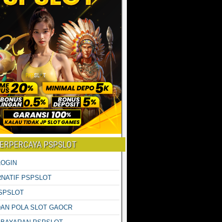
ERPERCAYA PSPSLOT
LOGIN
RNATIF PSPSLOT
SPSLOT
DAN POLA SLOT GAOCR