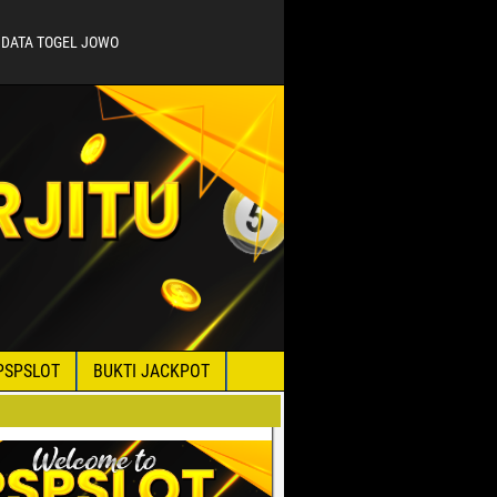
DATA TOGEL JOWO
PSPSLOT
BUKTI JACKPOT