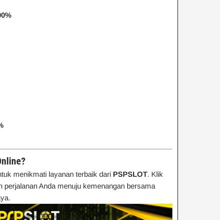
00%
%
nline?
uk menikmati layanan terbaik dari
PSPSLOT
. Klik
ah perjalanan Anda menuju kemenangan bersama
aya.