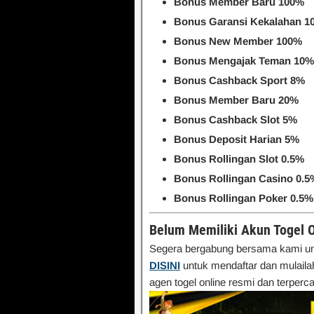
Bonus Member Baru 100%
Bonus Garansi Kekalahan 1
Bonus New Member 100%
Bonus Mengajak Teman 10%
Bonus Cashback Sport 8%
Bonus Member Baru 20%
Bonus Cashback Slot 5%
Bonus Deposit Harian 5%
Bonus Rollingan Slot 0.5%
Bonus Rollingan Casino 0.5
Bonus Rollingan Poker 0.5%
Belum Memiliki Akun Togel O
Segera bergabung bersama kami unt
DISINI
untuk mendaftar dan mulail
agen togel online resmi dan terperc