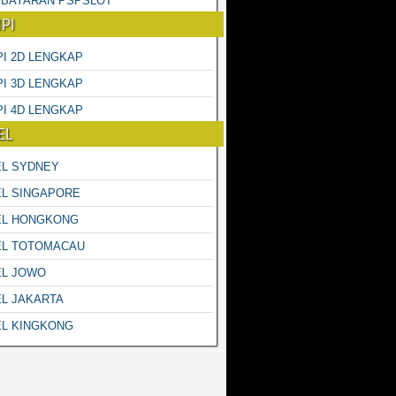
MBAYARAN PSPSLOT
PI
I 2D LENGKAP
I 3D LENGKAP
I 4D LENGKAP
EL
EL SYDNEY
EL SINGAPORE
EL HONGKONG
EL TOTOMACAU
EL JOWO
L JAKARTA
EL KINGKONG