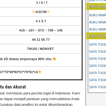
BUKTI PE
1 / 5 / 7
BUKU MIM
415739
BUKU MIMP
4 1 5 7
BUKU MIMP
BUKU MIMP
415 – 157
– 573 – 739 – 145
DATA TOG
44 11 55 77
DATA TOG
TIKUS / MONYET
DATA TOG
DATA TOG
ik 2D diatas terpercaya 90% Jitu
DATA TOG
57*73*39*93*37*75*51*14
DATA TOG
DATA TOGE
itu dan Akurat
DATA TOG
untuk membantu para pecinta togel di Indonesia. Kami
akan dapat menjadi panduan yang memudahkan Anda
unakan data prediksi ini untuk dikombinasikan