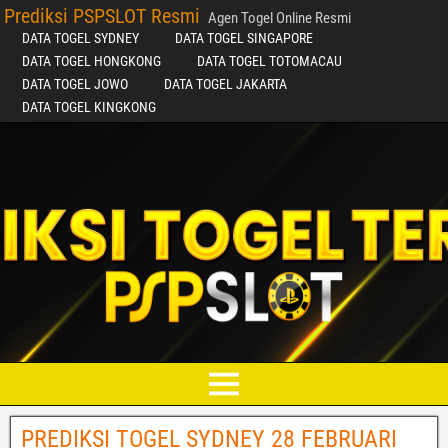
Prediksi PSPSLOT Resmi
Agen Togel Online Resmi
DATA TOGEL SYDNEY
DATA TOGEL SINGAPORE
DATA TOGEL HONGKONG
DATA TOGEL TOTOMACAU
DATA TOGEL JOWO
DATA TOGEL JAKARTA
DATA TOGEL KINGKONG
PREDIKSI TOGEL SYDNEY 28 FEBRUARI