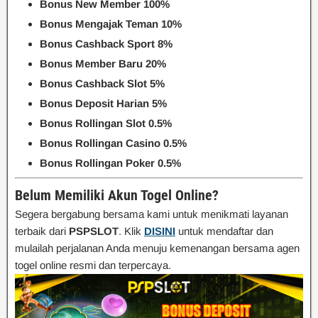
Bonus New Member 100%
Bonus Mengajak Teman 10%
Bonus Cashback Sport 8%
Bonus Member Baru 20%
Bonus Cashback Slot 5%
Bonus Deposit Harian 5%
Bonus Rollingan Slot 0.5%
Bonus Rollingan Casino 0.5%
Bonus Rollingan Poker 0.5%
Belum Memiliki Akun Togel Online?
Segera bergabung bersama kami untuk menikmati layanan
terbaik dari
PSPSLOT
. Klik
DISINI
untuk mendaftar dan
mulailah perjalanan Anda menuju kemenangan bersama agen
togel online resmi dan terpercaya.