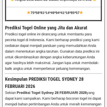
75*58*81*14*49*94*41*18*85*57
Prediksi Togel Online yang Jitu dan Akurat
Prediksi togel online ini dirancang untuk membantu para
pecinta togel di Indonesia. Kami berharap prediksi yang kami
sediakan dapat menjadi panduan yang memudahkan Anda
dalam menentukan angka taruhan. Gunakan data prediksi ini
untuk dikombinasikan dengan angka keberuntungan Anda
agar hasilnya lebih maksimal. Jangan lupa untuk membolak-
balik angka untuk memperbesar peluang kemenangan.
Kesimpulan PREDIKSI TOGEL SYDNEY 28
FEBRUARI
2026
Sekian
Prediksi Togel Sydney 28 FEBRUARI 2026
yang
dapat kami sampaikan. Kami berharap bocoran togel ini dapat
menjadi bahan pertimbangan Anda untuk meraih kemenangan