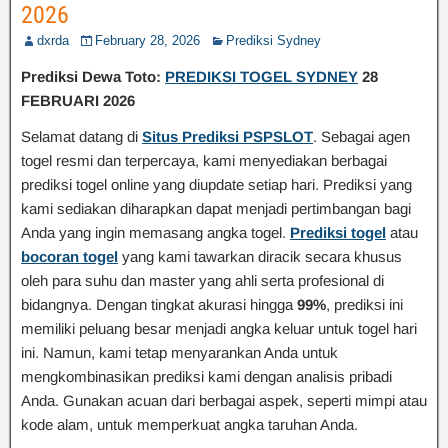
2026
dxrda
February 28, 2026
Prediksi Sydney
Prediksi Dewa Toto:
PREDIKSI TOGEL SYDNEY
28
F
EBRUARI 2026
Selamat datang di
Situs Prediksi PSPSLOT
. Sebagai agen
togel resmi dan terpercaya, kami menyediakan berbagai
prediksi togel online yang diupdate setiap hari. Prediksi yang
kami sediakan diharapkan dapat menjadi pertimbangan bagi
Anda yang ingin memasang angka togel.
Prediksi togel
atau
bocoran togel
yang kami tawarkan diracik secara khusus
oleh para suhu dan master yang ahli serta profesional di
bidangnya. Dengan tingkat akurasi hingga
99%
, prediksi ini
memiliki peluang besar menjadi angka keluar untuk togel hari
ini. Namun, kami tetap menyarankan Anda untuk
mengkombinasikan prediksi kami dengan analisis pribadi
Anda. Gunakan acuan dari berbagai aspek, seperti mimpi atau
kode alam, untuk memperkuat angka taruhan Anda.