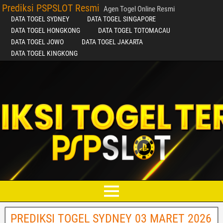
Prediksi PSPSLOT Resmi
Agen Togel Online Resmi
DATA TOGEL SYDNEY
DATA TOGEL SINGAPORE
DATA TOGEL HONGKONG
DATA TOGEL TOTOMACAU
DATA TOGEL JOWO
DATA TOGEL JAKARTA
DATA TOGEL KINGKONG
PREDIKSI TOGEL SYDNEY 03 MARET 2026