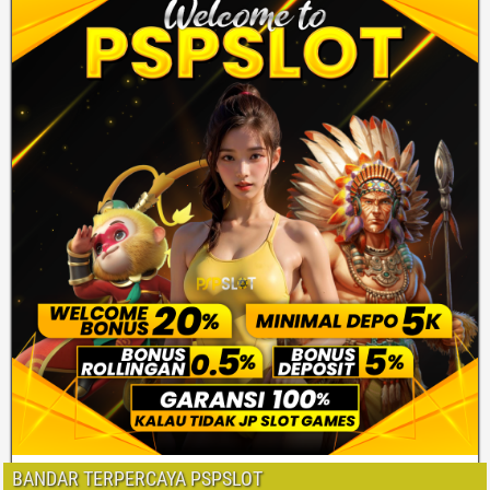
BANDAR TERPERCAYA PSPSLOT