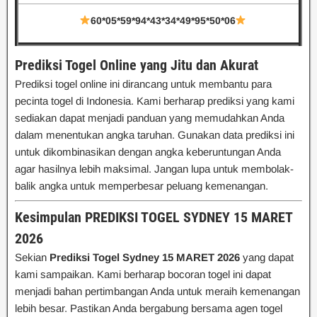
60*05*59*94*43*34*49*95*50*06
Prediksi Togel Online yang Jitu dan Akurat
Prediksi togel online ini dirancang untuk membantu para
pecinta togel di Indonesia. Kami berharap prediksi yang kami
sediakan dapat menjadi panduan yang memudahkan Anda
dalam menentukan angka taruhan. Gunakan data prediksi ini
untuk dikombinasikan dengan angka keberuntungan Anda
agar hasilnya lebih maksimal. Jangan lupa untuk membolak-
balik angka untuk memperbesar peluang kemenangan.
Kesimpulan PREDIKSI TOGEL SYDNEY 15 MARET
2026
Sekian
Prediksi Togel Sydney 15 MARET 2026
yang dapat
kami sampaikan. Kami berharap bocoran togel ini dapat
menjadi bahan pertimbangan Anda untuk meraih kemenangan
lebih besar. Pastikan Anda bergabung bersama agen togel