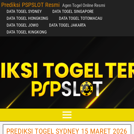
Prediksi PSPSLOT Resmi
Agen Togel Online Resmi
DATA TOGEL SYDNEY
DATA TOGEL SINGAPORE
DATA TOGEL HONGKONG
DATA TOGEL TOTOMACAU
DATA TOGEL JOWO
DATA TOGEL JAKARTA
DATA TOGEL KINGKONG
PREDIKSI TOGEL SYDNEY 15 MARET 2026