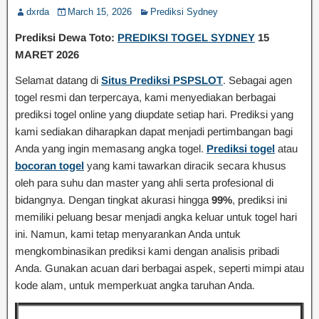
dxrda
March 15, 2026
Prediksi Sydney
Prediksi Dewa Toto:
PREDIKSI TOGEL SYDNEY
15
MARET
2026
Selamat datang di
Situs Prediksi PSPSLOT
. Sebagai agen
togel resmi dan terpercaya, kami menyediakan berbagai
prediksi togel online yang diupdate setiap hari. Prediksi yang
kami sediakan diharapkan dapat menjadi pertimbangan bagi
Anda yang ingin memasang angka togel.
Prediksi togel
atau
bocoran togel
yang kami tawarkan diracik secara khusus
oleh para suhu dan master yang ahli serta profesional di
bidangnya. Dengan tingkat akurasi hingga
99%
, prediksi ini
memiliki peluang besar menjadi angka keluar untuk togel hari
ini. Namun, kami tetap menyarankan Anda untuk
mengkombinasikan prediksi kami dengan analisis pribadi
Anda. Gunakan acuan dari berbagai aspek, seperti mimpi atau
kode alam, untuk memperkuat angka taruhan Anda.