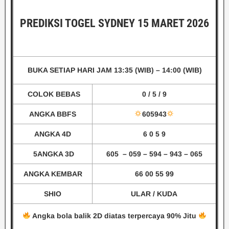
PREDIKSI TOGEL SYDNEY 15 MARET 2026
BUKA SETIAP HARI
JAM 13:35 (WIB)
– 14:00 (WIB)
COLOK BEBAS
0 / 5 / 9
ANGKA BBFS
605943
ANGKA 4D
6 0 5 9
5ANGKA 3D
605 – 059
– 594 – 943 – 065
ANGKA KEMBAR
66 00 55 99
SHIO
ULAR / KUDA
Angka bola balik 2D diatas terpercaya 90% Jitu