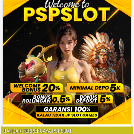
BANDAR TERPERCAYA PSPSLOT