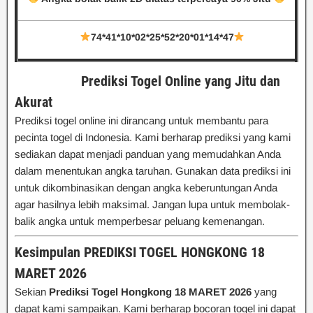
74*41*10*02*25*52*20*01*14*47
Prediksi Togel Online yang Jitu dan
Akurat
Prediksi togel online ini dirancang untuk membantu para
pecinta togel di Indonesia. Kami berharap prediksi yang kami
sediakan dapat menjadi panduan yang memudahkan Anda
dalam menentukan angka taruhan. Gunakan data prediksi ini
untuk dikombinasikan dengan angka keberuntungan Anda
agar hasilnya lebih maksimal. Jangan lupa untuk membolak-
balik angka untuk memperbesar peluang kemenangan.
Kesimpulan PREDIKSI TOGEL HONGKONG 18
MARET 2026
Sekian
Prediksi Togel Hongkong 18 MARET 2026
yang
dapat kami sampaikan. Kami berharap bocoran togel ini dapat