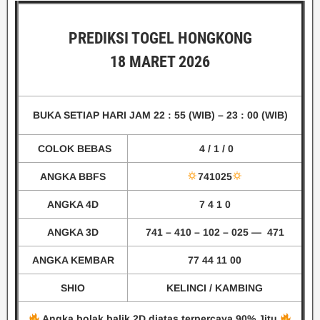
PREDIKSI TOGEL HONGKONG
18 MARET 2026
BUKA SETIAP HARI
JAM 22 : 55 (WIB)
– 23 : 00 (WIB)
COLOK BEBAS
4 / 1 / 0
ANGKA BBFS
741025
ANGKA 4D
7 4 1 0
ANGKA 3D
741 – 410
– 102 – 025 — 471
ANGKA KEMBAR
77 44 11 00
SHIO
KELINCI / KAMBING
Angka bolak balik 2D diatas terpercaya 90% Jitu