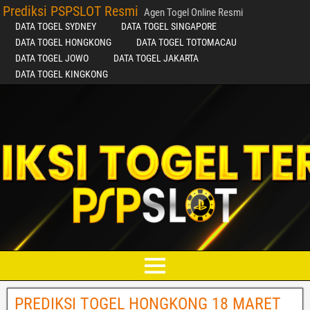
Prediksi PSPSLOT Resmi
Agen Togel Online Resmi
DATA TOGEL SYDNEY
DATA TOGEL SINGAPORE
DATA TOGEL HONGKONG
DATA TOGEL TOTOMACAU
DATA TOGEL JOWO
DATA TOGEL JAKARTA
DATA TOGEL KINGKONG
PREDIKSI TOGEL HONGKONG 18 MARET