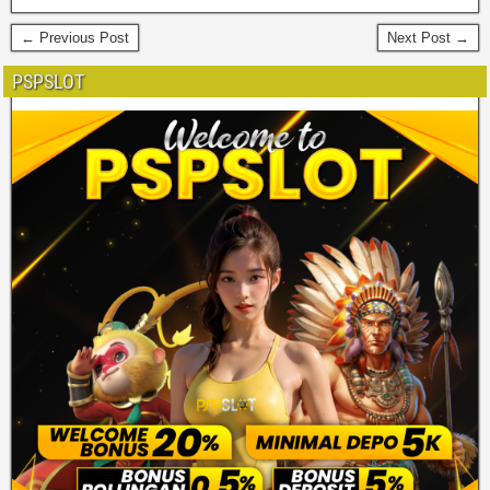
← Previous Post
Next Post →
PSPSLOT