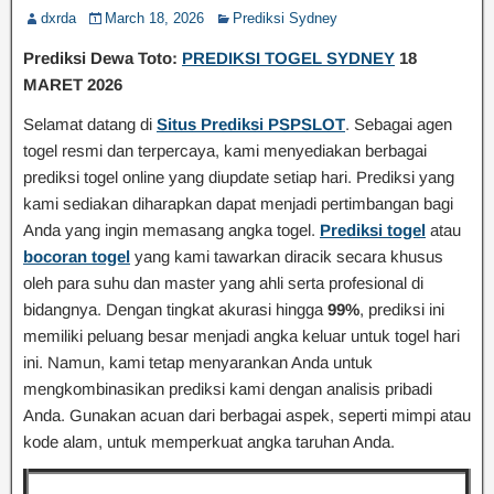
dxrda
March 18, 2026
Prediksi Sydney
Prediksi Dewa Toto:
PREDIKSI TOGEL SYDNEY
18
MARET
2026
Selamat datang di
Situs Prediksi PSPSLOT
. Sebagai agen
togel resmi dan terpercaya, kami menyediakan berbagai
prediksi togel online yang diupdate setiap hari. Prediksi yang
kami sediakan diharapkan dapat menjadi pertimbangan bagi
Anda yang ingin memasang angka togel.
Prediksi togel
atau
bocoran togel
yang kami tawarkan diracik secara khusus
oleh para suhu dan master yang ahli serta profesional di
bidangnya. Dengan tingkat akurasi hingga
99%
, prediksi ini
memiliki peluang besar menjadi angka keluar untuk togel hari
ini. Namun, kami tetap menyarankan Anda untuk
mengkombinasikan prediksi kami dengan analisis pribadi
Anda. Gunakan acuan dari berbagai aspek, seperti mimpi atau
kode alam, untuk memperkuat angka taruhan Anda.