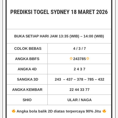
PREDIKSI TOGEL SYDNEY 18 MARET 2026
BUKA SETIAP HARI
JAM 13:35 (WIB)
– 14:00 (WIB)
COLOK BEBAS
4 / 3 / 7
ANGKA BBFS
243785
ANGKA 4D
2 4 3 7
5ANGKA 3D
243 – 437
– 378 – 785 – 432
ANGKA KEMBAR
22 44 33 77
SHIO
ULAR / NAGA
Angka bola balik 2D diatas terpercaya 90% Jitu