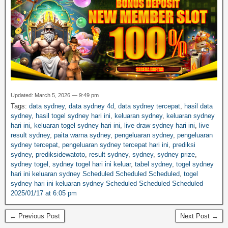
Updated: March 5, 2026 — 9:49 pm
Tags:
data sydney
,
data sydney 4d
,
data sydney tercepat
,
hasil data
sydney
,
hasil togel sydney hari ini
,
keluaran sydney
,
keluaran sydney
hari ini
,
keluaran togel sydney hari ini
,
live draw sydney hari ini
,
live
result sydney
,
paita warna sydney
,
pengeluaran sydney
,
pengeluaran
sydney tercepat
,
pengeluaran sydney tercepat hari ini
,
prediksi
sydney
,
prediksidewatoto
,
result sydney
,
sydney
,
sydney prize
,
sydney togel
,
sydney togel hari ini keluar
,
tabel sydney
,
togel sydney
hari ini keluaran sydney Scheduled Scheduled Scheduled
,
togel
sydney hari ini keluaran sydney Scheduled Scheduled Scheduled
2025/01/17 at 6:05 pm
← Previous Post
Next Post →