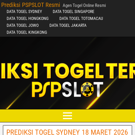
Prediksi PSPSLOT Resmi
Agen Togel Online Resmi
DATA TOGEL SYDNEY
DATA TOGEL SINGAPORE
DATA TOGEL HONGKONG
DATA TOGEL TOTOMACAU
DATA TOGEL JOWO
DATA TOGEL JAKARTA
DATA TOGEL KINGKONG
PREDIKSI TOGEL SYDNEY 18 MARET 2026