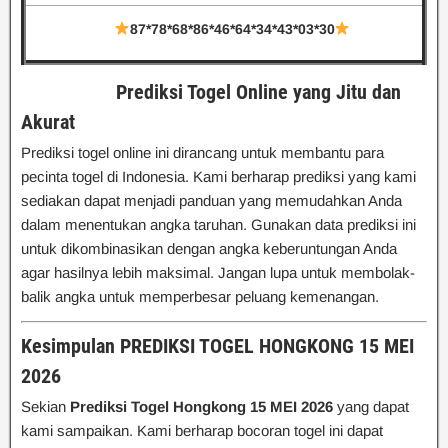
87*78*68*86*46*64*34*43*03*30
Prediksi Togel Online yang Jitu dan
Akurat
Prediksi togel online ini dirancang untuk membantu para
pecinta togel di Indonesia. Kami berharap prediksi yang kami
sediakan dapat menjadi panduan yang memudahkan Anda
dalam menentukan angka taruhan. Gunakan data prediksi ini
untuk dikombinasikan dengan angka keberuntungan Anda
agar hasilnya lebih maksimal. Jangan lupa untuk membolak-
balik angka untuk memperbesar peluang kemenangan.
Kesimpulan PREDIKSI TOGEL HONGKONG 15 MEI
2026
Sekian
Prediksi Togel Hongkong 15 MEI 2026
yang dapat
kami sampaikan. Kami berharap bocoran togel ini dapat