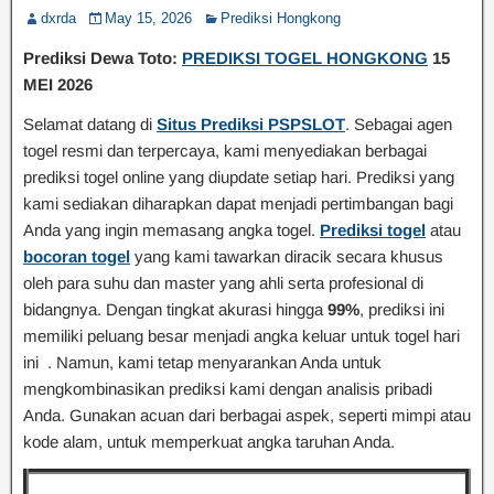
dxrda
May 15, 2026
Prediksi Hongkong
Prediksi Dewa Toto:
PREDIKSI TOGEL HONGKONG
15
MEI 2026
Selamat datang di
Situs Prediksi PSPSLOT
. Sebagai agen
togel resmi dan terpercaya, kami menyediakan berbagai
prediksi togel online yang diupdate setiap hari. Prediksi yang
kami sediakan diharapkan dapat menjadi pertimbangan bagi
Anda yang ingin memasang angka togel.
Prediksi togel
atau
bocoran togel
yang kami tawarkan diracik secara khusus
oleh para suhu dan master yang ahli serta profesional di
bidangnya. Dengan tingkat akurasi hingga
99%
, prediksi ini
memiliki peluang besar menjadi angka keluar untuk togel hari
ini . Namun, kami tetap menyarankan Anda untuk
mengkombinasikan prediksi kami dengan analisis pribadi
Anda. Gunakan acuan dari berbagai aspek, seperti mimpi atau
kode alam, untuk memperkuat angka taruhan Anda.