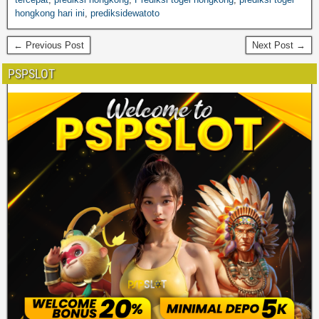
hongkong hari ini
,
prediksidewatoto
← Previous Post
Next Post →
PSPSLOT