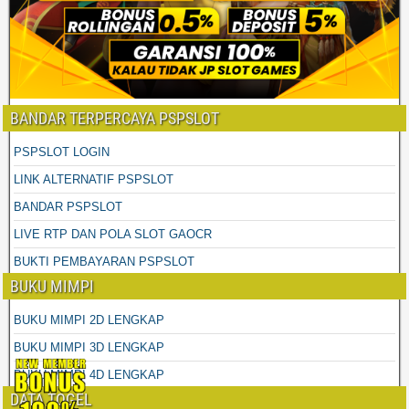
BANDAR TERPERCAYA PSPSLOT
PSPSLOT LOGIN
LINK ALTERNATIF PSPSLOT
BANDAR PSPSLOT
LIVE RTP DAN POLA SLOT GAOCR
BUKTI PEMBAYARAN PSPSLOT
BUKU MIMPI
BUKU MIMPI 2D LENGKAP
BUKU MIMPI 3D LENGKAP
BUKU MIMPI 4D LENGKAP
DATA TOGEL