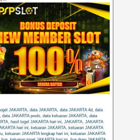
togel JAKARTA
,
data JAKARTA
,
data JAKARTA 4d
,
data
,
data JAKARTA pools
,
data keluaran JAKARTA
,
data
ARTA
,
hasil togel JAKARTA hari ini
,
JAKARTA
,
JAKARTA
JAKARTA hari ini
,
keluaran JAKARTA
,
keluaran JAKARTA
ru
,
keluaran JAKARTA lengkap hari ini
,
keluaran JAKARTA
live
,
keluaran togel JAKARTA hari ini
,
live draw JAKARTA