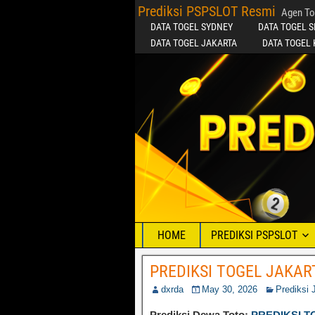
Prediksi PSPSLOT Resmi
Agen To
DATA TOGEL SYDNEY
DATA TOGEL 
DATA TOGEL JAKARTA
DATA TOGEL
HOME
PREDIKSI PSPSLOT
PREDIKSI TOGEL JAKAR
dxrda
May 30, 2026
Prediksi 
Prediksi Dewa Toto:
PREDIKSI 