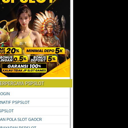
ERPERCAYA PSPSLOT
LOGIN
RNATIF PSPSLOT
SPSLOT
DAN POLA SLOT GAOCR