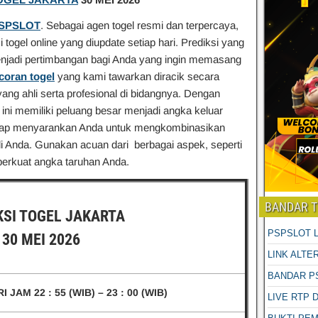
 PSPSLOT
. Sebagai agen togel resmi dan terpercaya,
togel online yang diupdate setiap hari. Prediksi yang
njadi pertimbangan bagi Anda yang ingin memasang
coran togel
yang kami tawarkan diracik secara
ang ahli serta profesional di bidangnya. Dengan
i ini memiliki peluang besar menjadi angka keluar
 tetap menyarankan Anda untuk mengkombinasikan
di Anda. Gunakan acuan dari berbagai aspek, seperti
erkuat angka taruhan Anda.
BANDAR T
KSI TOGEL JAKARTA
PSPSLOT 
30 MEI 2026
LINK ALTE
BANDAR P
RI
JAM 22 : 55 (WIB)
– 23 : 00 (WIB)
LIVE RTP 