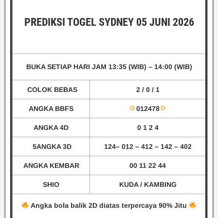
PREDIKSI TOGEL SYDNEY 05 JUNI 2026
BUKA SETIAP HARI
JAM 13:35 (WIB)
– 14:00 (WIB)
COLOK BEBAS
2 / 0 / 1
ANGKA BBFS
012478
ANGKA 4D
0 1 2 4
5ANGKA 3D
124– 012 – 412 – 142 – 402
ANGKA KEMBAR
00 11 22 44
SHIO
KUDA / KAMBING
Angka bola balik 2D diatas terpercaya 90% Jitu