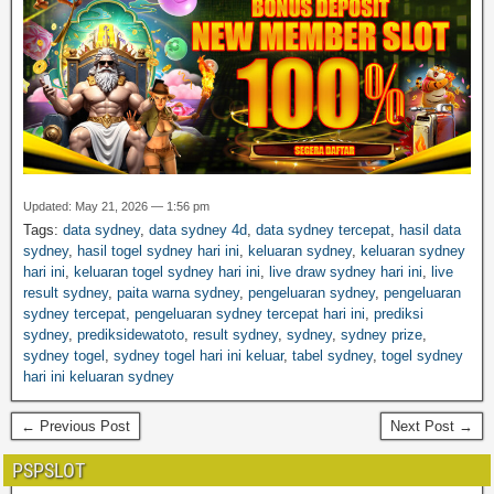
Updated: May 21, 2026 — 1:56 pm
Tags:
data sydney
,
data sydney 4d
,
data sydney tercepat
,
hasil data
sydney
,
hasil togel sydney hari ini
,
keluaran sydney
,
keluaran sydney
hari ini
,
keluaran togel sydney hari ini
,
live draw sydney hari ini
,
live
result sydney
,
paita warna sydney
,
pengeluaran sydney
,
pengeluaran
sydney tercepat
,
pengeluaran sydney tercepat hari ini
,
prediksi
sydney
,
prediksidewatoto
,
result sydney
,
sydney
,
sydney prize
,
sydney togel
,
sydney togel hari ini keluar
,
tabel sydney
,
togel sydney
hari ini keluaran sydney
← Previous Post
Next Post →
PSPSLOT