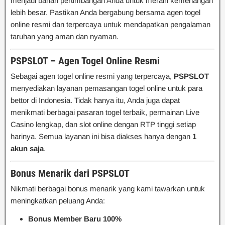
menjadi bahan pertimbangan Anda untuk meraih kemenangan
lebih besar. Pastikan Anda bergabung bersama agen togel
online resmi dan terpercaya untuk mendapatkan pengalaman
taruhan yang aman dan nyaman.
PSPSLOT – Agen Togel Online Resmi
Sebagai agen togel online resmi yang terpercaya,
PSPSLOT
menyediakan layanan pemasangan togel online untuk para
bettor di Indonesia. Tidak hanya itu, Anda juga dapat
menikmati berbagai pasaran togel terbaik, permainan Live
Casino lengkap, dan slot online dengan RTP tinggi setiap
harinya. Semua layanan ini bisa diakses hanya dengan
1
akun saja
.
Bonus Menarik dari PSPSLOT
Nikmati berbagai bonus menarik yang kami tawarkan untuk
meningkatkan peluang Anda:
Bonus Member Baru 100%