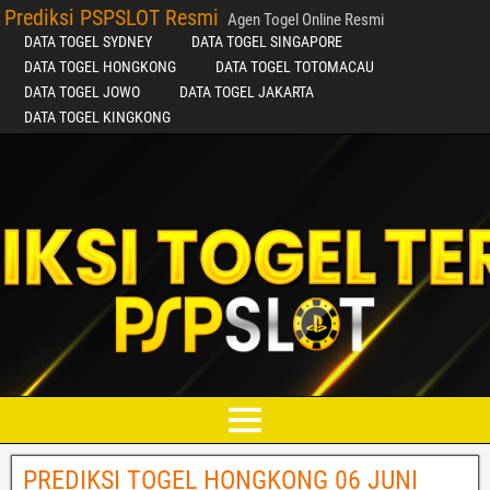
Prediksi PSPSLOT Resmi
Agen Togel Online Resmi
DATA TOGEL SYDNEY
DATA TOGEL SINGAPORE
DATA TOGEL HONGKONG
DATA TOGEL TOTOMACAU
DATA TOGEL JOWO
DATA TOGEL JAKARTA
DATA TOGEL KINGKONG
PREDIKSI TOGEL HONGKONG 06 JUNI