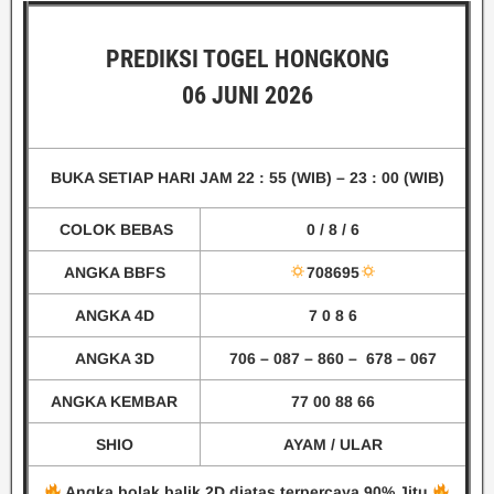
PREDIKSI TOGEL HONGKONG
06 JUNI 2026
BUKA SETIAP HARI
JAM 22 : 55 (WIB)
– 23 : 00 (WIB)
COLOK BEBAS
0 / 8 / 6
ANGKA BBFS
708695
ANGKA 4D
7 0 8 6
ANGKA 3D
706 – 087 – 860 – 678 – 067
ANGKA KEMBAR
77 00 88 66
SHIO
AYAM / ULAR
Angka bolak balik 2D diatas terpercaya 90% Jitu