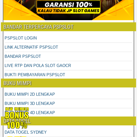
BANDAR TERPERCAYA PSPSLOT
PSPSLOT LOGIN
LINK ALTERNATIF PSPSLOT
BANDAR PSPSLOT
LIVE RTP DAN POLA SLOT GAOCR
BUKTI PEMBAYARAN PSPSLOT
BUKU MIMPI
BUKU MIMPI 2D LENGKAP
BUKU MIMPI 3D LENGKAP
BUKU MIMPI 4D LENGKAP
DATA TOGEL
DATA TOGEL SYDNEY