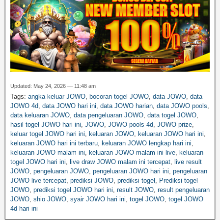
Updated: May 24, 2026 — 11:48 am
Tags:
angka keluar JOWO
,
bocoran togel JOWO
,
data JOWO
,
data
JOWO 4d
,
data JOWO hari ini
,
data JOWO harian
,
data JOWO pools
,
data keluaran JOWO
,
data pengeluaran JOWO
,
data togel JOWO
,
hasil togel JOWO hari ini
,
JOWO
,
JOWO pools 4d
,
JOWO prize
,
keluar togel JOWO hari ini
,
keluaran JOWO
,
keluaran JOWO hari ini
,
keluaran JOWO hari ini terbaru
,
keluaran JOWO lengkap hari ini
,
keluaran JOWO malam ini
,
keluaran JOWO malam ini live
,
keluaran
togel JOWO hari ini
,
live draw JOWO malam ini tercepat
,
live result
JOWO
,
pengeluaran JOWO
,
pengeluaran JOWO hari ini
,
pengeluaran
JOWO live tercepat
,
prediksi JOWO
,
prediksi togel
,
Prediksi togel
JOWO
,
prediksi togel JOWO hari ini
,
result JOWO
,
result pengeluaran
JOWO
,
shio JOWO
,
syair JOWO hari ini
,
togel JOWO
,
togel JOWO
4d hari ini