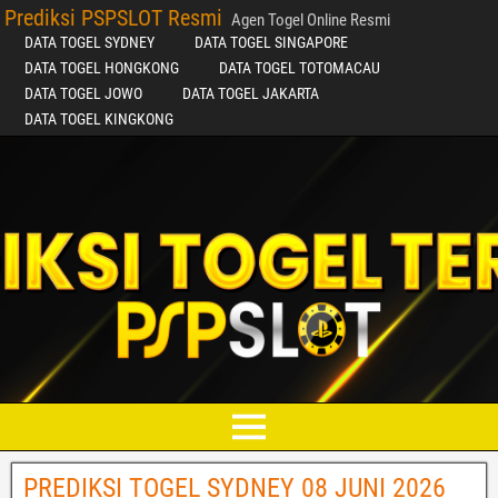
Prediksi PSPSLOT Resmi
Agen Togel Online Resmi
DATA TOGEL SYDNEY
DATA TOGEL SINGAPORE
DATA TOGEL HONGKONG
DATA TOGEL TOTOMACAU
DATA TOGEL JOWO
DATA TOGEL JAKARTA
DATA TOGEL KINGKONG
PREDIKSI TOGEL SYDNEY 08 JUNI 2026