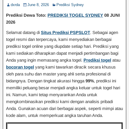
dxrda
June 8, 2026
Prediksi Sydney
Prediksi Dewa Toto:
PREDIKSI TOGEL SYDNEY
08 JUNI
2026
Selamat datang di
Situs Prediksi PSPSLOT
. Sebagai agen
togel resmi dan terpercaya, kami menyediakan berbagai
prediksi togel online yang diupdate setiap hari. Prediksi yang
kami sediakan diharapkan dapat menjadi pertimbangan bagi
Anda yang ingin memasang angka togel.
Prediksi togel
atau
bocoran togel
yang kami tawarkan diracik secara khusus
oleh para suhu dan master yang ahli serta profesional di
bidangnya. Dengan tingkat akurasi hingga
99%
, prediksi ini
memiliki peluang besar menjadi angka keluar untuk togel hari
ini. Namun, kami tetap menyarankan Anda untuk
mengkombinasikan prediksi kami dengan analisis pribadi
Anda. Gunakan acuan dari berbagai aspek, seperti mimpi atau
kode alam, untuk memperkuat angka taruhan Anda.