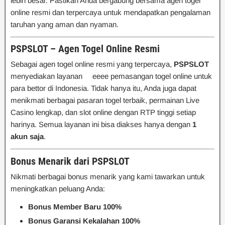
lebih besar. Pastikan Anda bergabung bersama agen togel
online resmi dan terpercaya untuk mendapatkan pengalaman
taruhan yang aman dan nyaman.
PSPSLOT – Agen Togel Online Resmi
Sebagai agen togel online resmi yang terpercaya,
PSPSLOT
menyediakan layanan eeee pemasangan togel online untuk
para bettor di Indonesia. Tidak hanya itu, Anda juga dapat
menikmati berbagai pasaran togel terbaik, permainan Live
Casino lengkap, dan slot online dengan RTP tinggi setiap
harinya. Semua layanan ini bisa diakses hanya dengan
1
akun saja
.
Bonus Menarik dari PSPSLOT
Nikmati berbagai bonus menarik yang kami tawarkan untuk
meningkatkan peluang Anda:
Bonus Member Baru 100%
Bonus Garansi Kekalahan 100%