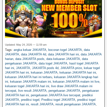
Updated: May 24, 2026 — 11:59 am
Tags:
angka keluar JAKARTA
,
bocoran togel JAKARTA
,
data
JAKARTA
,
data JAKARTA 4d
,
data JAKARTA hari ini
,
data JAKARTA
harian
,
data JAKARTA pools
,
data keluaran JAKARTA
,
data
pengeluaran JAKARTA
,
data togel JAKARTA
,
hasil togel JAKARTA
hari ini
,
JAKARTA
,
JAKARTA pools 4d
,
JAKARTA prize
,
keluar togel
JAKARTA hari ini
,
keluaran JAKARTA
,
keluaran JAKARTA hari ini
,
keluaran JAKARTA hari ini terbaru
,
keluaran JAKARTA lengkap hari
ini
,
keluaran JAKARTA malam ini
,
keluaran JAKARTA malam ini live
,
keluaran togel JAKARTA hari ini
,
live draw JAKARTA malam ini
tercepat
,
live result JAKARTA
,
pengeluaran JAKARTA
,
pengeluaran
JAKARTA hari ini
,
pengeluaran JAKARTA live tercepat
,
prediksi
JAKARTA
,
prediksi togel
,
Prediksi togel JAKARTA
,
prediksi togel
JAKARTA hari ini
,
result JAKARTA
,
result pengeluaran JAKARTA
,