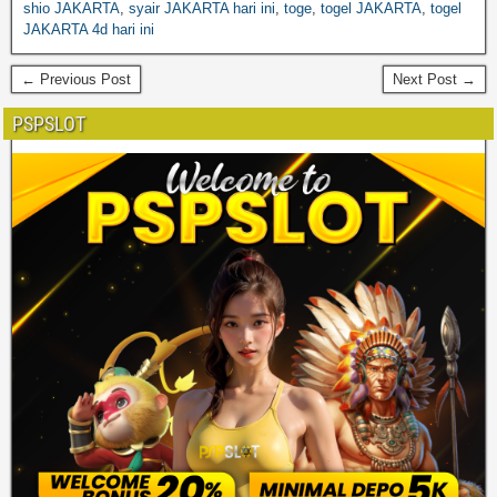
shio JAKARTA
,
syair JAKARTA hari ini
,
toge
,
togel JAKARTA
,
togel
JAKARTA 4d hari ini
← Previous Post
Next Post →
PSPSLOT