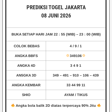
PREDIKSI TOGEL JAKARTA
08 JUNI 2026
BUKA SETIAP HARI
JAM 22 : 55 (WIB)
– 23 : 00 (WIB)
COLOK BEBAS
4 / 9 / 1
ANGKA BBFS
349106
ANGKA 4D
3 4 9 1
AN5GKA 3D
349 – 491
– 910 – 106 – 439
ANGKA KEMBAR
33 44 99 11
SHIO
AYAM / TIKUS
Angka bola balik 2D diatas terpercaya 90% Jitu