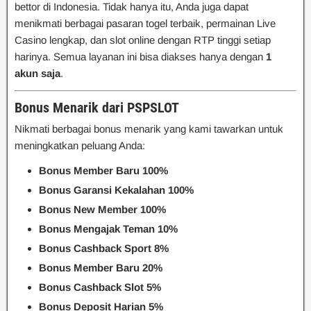
bettor di Indonesia. Tidak hanya itu, Anda juga dapat
menikmati berbagai pasaran togel terbaik, permainan Live
Casino lengkap, dan slot online dengan RTP tinggi setiap
harinya. Semua layanan ini bisa diakses hanya dengan
1
akun saja
.
Bonus Menarik dari PSPSLOT
Nikmati berbagai bonus menarik yang kami tawarkan untuk
meningkatkan peluang Anda:
Bonus Member Baru 100%
Bonus Garansi Kekalahan 100%
Bonus New Member 100%
Bonus Mengajak Teman 10%
Bonus Cashback Sport 8%
Bonus Member Baru 20%
Bonus Cashback Slot 5%
Bonus Deposit Harian 5%