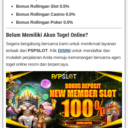
Bonus Rollingan Slot 0.5%
Bonus Rollingan Casino 0.5%
Bonus Rollingan Poker 0.5%
Belum Memiliki Akun Togel Online?
Segera bergabung bersama kami untuk menikmati layanan
terbaik dari
PSPSLOT
. Klik
DISINI
untuk mendaftar dan
mulailah perjalanan Anda menuju kemenangan bersama agen
togel online resmi dan terpercaya.