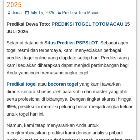
2025
dxrda
July 15, 2025
Prediksi Toto Macau
Prediksi Dewa Toto:
PREDIKSI TOGEL TOTOMACAU
15
JULI 2025
Selamat datang di
Situs Prediksi PSPSLOT
. Sebagai agen
togel resmi dan terpercaya, kami menyediakan berbagai
prediksi togel online yang diupdate setiap hari. Prediksi yang
kami sediakan diharapkan dapat menjadi pertimbangan bagi
Anda yang ingin memasang angka togel.
Prediksi togel
atau
bocoran togel
yang kami tawarkan
diracik secara khusus oleh para suhu dan master yang ahli
serta profesional di bidangnya. Dengan tingkat akurasi hingga
99%
, prediksi ini memiliki peluang besar menjadi angka keluar
untuk togel hari ini.
Namun, kami tetap menyarankan Anda untuk
mengkombinasikan prediksi kami dengan analisis pribadi