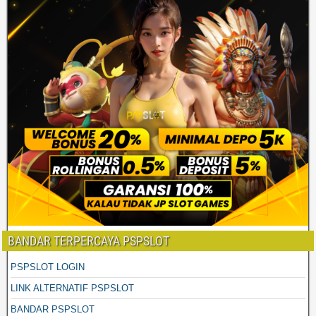
BANDAR TERPERCAYA PSPSLOT
PSPSLOT LOGIN
LINK ALTERNATIF PSPSLOT
BANDAR PSPSLOT