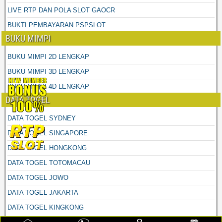
LIVE RTP DAN POLA SLOT GAOCR
BUKTI PEMBAYARAN PSPSLOT
BUKU MIMPI
BUKU MIMPI 2D LENGKAP
BUKU MIMPI 3D LENGKAP
BUKU MIMPI 4D LENGKAP
DATA TOGEL
DATA TOGEL SYDNEY
DATA TOGEL SINGAPORE
DATA TOGEL HONGKONG
DATA TOGEL TOTOMACAU
DATA TOGEL JOWO
DATA TOGEL JAKARTA
DATA TOGEL KINGKONG