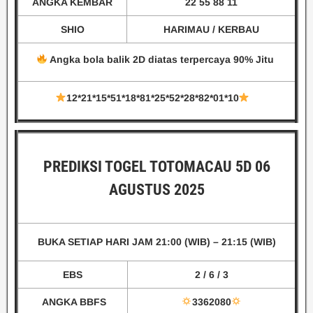
ANGKA KEMBAR
22 55 88 11
SHIO
HARIMAU / KERBAU
Angka bola balik 2D diatas terpercaya 90% Jitu
12*21*15*51*18*81*25*52*28*82*01*10
PREDIKSI
TOGEL TOTOMACAU 5D 06
AGUSTUS 2025
BUKA SETIAP HARI
JAM 21:00 (WIB)
– 21:15 (WIB)
EBS
2 / 6 / 3
ANGKA BBFS
3362080