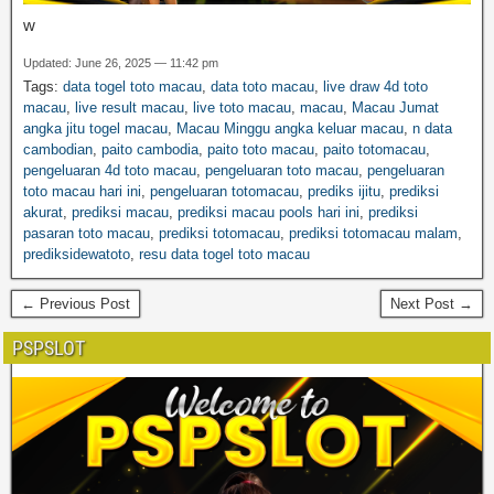
w
Updated: June 26, 2025 — 11:42 pm
Tags:
data togel toto macau
,
data toto macau
,
live draw 4d toto
macau
,
live result macau
,
live toto macau
,
macau
,
Macau Jumat
angka jitu togel macau
,
Macau Minggu angka keluar macau
,
n data
cambodian
,
paito cambodia
,
paito toto macau
,
paito totomacau
,
pengeluaran 4d toto macau
,
pengeluaran toto macau
,
pengeluaran
toto macau hari ini
,
pengeluaran totomacau
,
prediks ijitu
,
prediksi
akurat
,
prediksi macau
,
prediksi macau pools hari ini
,
prediksi
pasaran toto macau
,
prediksi totomacau
,
prediksi totomacau malam
,
prediksidewatoto
,
resu data togel toto macau
← Previous Post
Next Post →
PSPSLOT