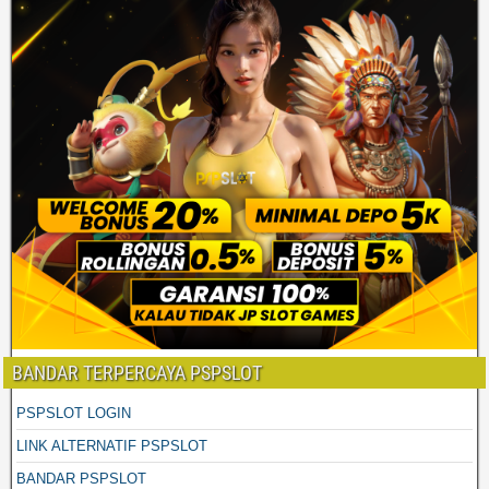
BANDAR TERPERCAYA PSPSLOT
PSPSLOT LOGIN
LINK ALTERNATIF PSPSLOT
BANDAR PSPSLOT