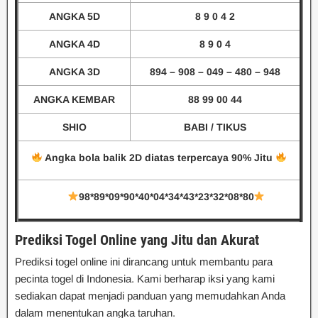
ANGKA 5D
8 9 0 4 2
ANGKA 4D
8 9 0 4
ANGKA 3D
894 – 908
– 049 – 480 – 948
ANGKA KEMBAR
88 99 00 44
SHIO
BABI / TIKUS
Angka bola balik 2D diatas terpercaya 90% Jitu
98*89*09*90*40*04*34*43*23*32*08*80
Prediksi Togel Online yang Jitu dan Akurat
Prediksi togel online ini dirancang untuk membantu para
pecinta togel di Indonesia. Kami berharap iksi yang kami
sediakan dapat menjadi panduan yang memudahkan Anda
dalam menentukan angka taruhan.