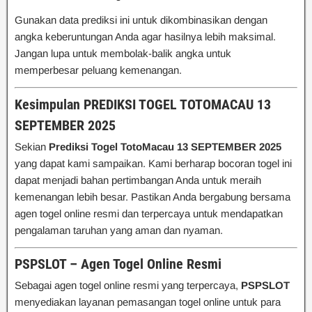
Gunakan data prediksi ini untuk dikombinasikan dengan
angka keberuntungan Anda agar hasilnya lebih maksimal.
Jangan lupa untuk membolak-balik angka untuk
memperbesar peluang kemenangan.
Kesimpulan PREDIKSI TOGEL TOTOMACAU 13
SEPTEMBER 2025
Sekian
Prediksi Togel TotoMacau 13 SEPTEMBER 2025
yang dapat kami sampaikan. Kami berharap bocoran togel ini
dapat menjadi bahan pertimbangan Anda untuk meraih
kemenangan lebih besar. Pastikan Anda bergabung bersama
agen togel online resmi dan terpercaya untuk mendapatkan
pengalaman taruhan yang aman dan nyaman.
PSPSLOT – Agen Togel Online Resmi
Sebagai agen togel online resmi yang terpercaya,
PSPSLOT
menyediakan layanan pemasangan togel online untuk para