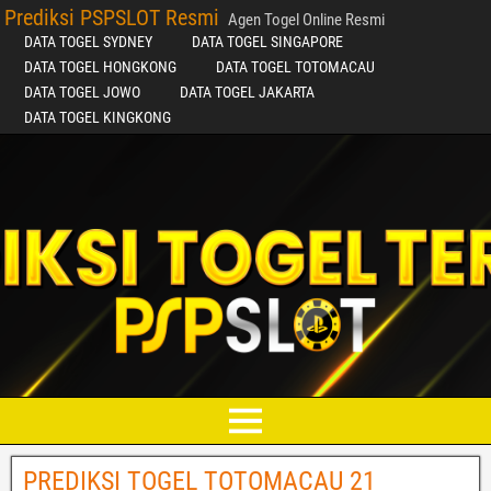
Prediksi PSPSLOT Resmi
Agen Togel Online Resmi
DATA TOGEL SYDNEY
DATA TOGEL SINGAPORE
DATA TOGEL HONGKONG
DATA TOGEL TOTOMACAU
DATA TOGEL JOWO
DATA TOGEL JAKARTA
DATA TOGEL KINGKONG
PREDIKSI TOGEL TOTOMACAU 21