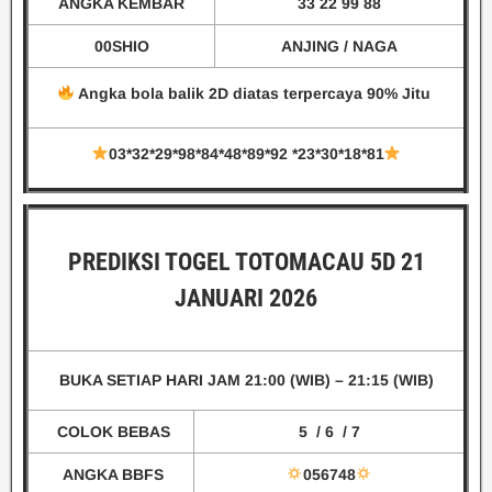
ANGKA KEMBAR
33 22 99 88
00SHIO
ANJING / NAGA
Angka bola balik 2D diatas terpercaya 90% Jitu
03*32*29*98*84*48*89*92 *23*30*18*81
PREDIKSI
TOGEL TOTOMACAU 5D 21
JANUARI 2026
BUKA SETIAP HARI
JAM 21:00 (WIB)
– 21:15 (WIB)
COLOK BEBAS
5 / 6 / 7
ANGKA BBFS
056748