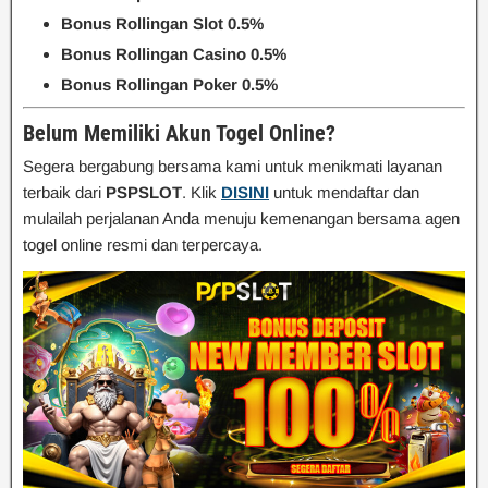
Bonus Rollingan Slot 0.5%
Bonus Rollingan Casino 0.5%
Bonus Rollingan Poker 0.5%
Belum Memiliki Akun Togel Online?
Segera bergabung bersama kami untuk menikmati layanan
terbaik dari
PSPSLOT
. Klik
DISINI
untuk mendaftar dan
mulailah perjalanan Anda menuju kemenangan bersama agen
togel online resmi dan terpercaya.