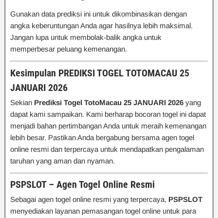
Gunakan data prediksi ini untuk dikombinasikan dengan
angka keberuntungan Anda agar hasilnya lebih maksimal.
Jangan lupa untuk membolak-balik angka untuk
memperbesar peluang kemenangan.
Kesimpulan PREDIKSI TOGEL TOTOMACAU 25
JANUARI 2026
Sekian
Prediksi Togel TotoMacau 25 JANUARI 2026
yang
dapat kami sampaikan. Kami berharap bocoran togel ini dapat
menjadi bahan pertimbangan Anda untuk meraih kemenangan
lebih besar. Pastikan Anda bergabung bersama agen togel
online resmi dan terpercaya untuk mendapatkan pengalaman
taruhan yang aman dan nyaman.
PSPSLOT – Agen Togel Online Resmi
Sebagai agen togel online resmi yang terpercaya,
PSPSLOT
menyediakan layanan pemasangan togel online untuk para