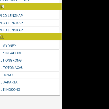
MBAYARAN PSPSLOT
PI
I 2D LENGKAP
I 3D LENGKAP
I 4D LENGKAP
EL
EL SYDNEY
EL SINGAPORE
EL HONGKONG
EL TOTOMACAU
EL JOWO
L JAKARTA
EL KINGKONG