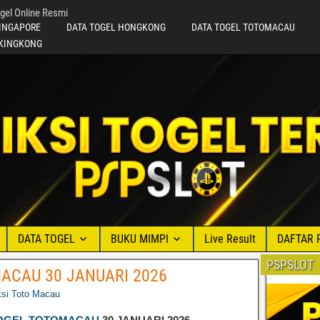
gel Online Resmi
SINGAPORE
DATA TOGEL HONGKONG
DATA TOGEL TOTOMACAU
 KINGKONG
DATA TOGEL
BUKU MIMPI
Live Result
DAFTAR 
PSPSLOT
ACAU 30 JANUARI 2026
ksi Toto Macau
TOGEL TOTOMACAU
30 JANUARI 2026