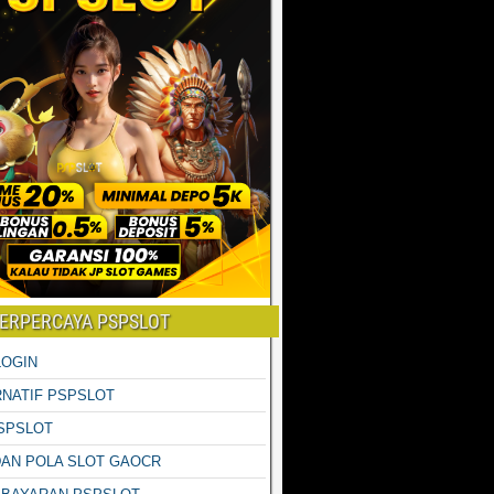
ERPERCAYA PSPSLOT
LOGIN
RNATIF PSPSLOT
SPSLOT
DAN POLA SLOT GAOCR