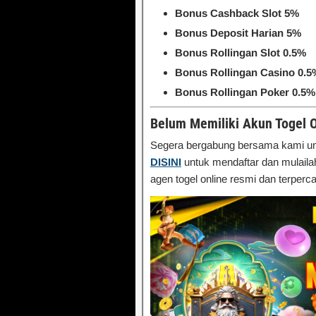
Bonus Cashback Slot 5%
Bonus Deposit Harian 5%
Bonus Rollingan Slot 0.5%
Bonus Rollingan Casino 0.5
Bonus Rollingan Poker 0.5%
Belum Memiliki Akun Togel O
Segera bergabung bersama kami unt
DISINI
untuk mendaftar dan mulail
agen togel online resmi dan terperc