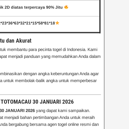
ik 2D diatas terpercaya 90% Jitu
2*23*36*63*32*21*15*58*81*18
itu dan Akurat
untuk membantu para pecinta togel di Indonesia. Kami
 dapat menjadi panduan yang memudahkan Anda dalam
ikombinasikan dengan angka keberuntungan Anda agar
upa untuk membolak-balik angka untuk memperbesar
L TOTOMACAU 30 JANUARI 2026
u 30 JANUARI 2026
yang dapat kami sampaikan.
pat menjadi bahan pertimbangan Anda untuk meraih
Anda bergabung bersama agen togel online resmi dan