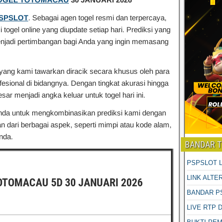
 PSPSLOT
. Sebagai agen togel resmi dan terpercaya,
togel online yang diupdate setiap hari. Prediksi yang
njadi pertimbangan bagi Anda yang ingin memasang
yang kami tawarkan diracik secara khusus oleh para
fesional di bidangnya. Dengan tingkat akurasi hingga
esar menjadi angka keluar untuk togel hari ini.
da untuk mengkombinasikan prediksi kami dengan
n dari berbagai aspek, seperti mimpi atau kode alam,
nda.
BANDAR T
PSPSLOT 
LINK ALTE
OTOMACAU 5D 30 JANUARI 2026
BANDAR P
LIVE RTP 