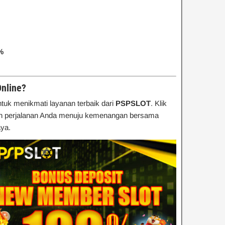
%
nline?
uk menikmati layanan terbaik dari
PSPSLOT
. Klik
ah perjalanan Anda menuju kemenangan bersama
aya.