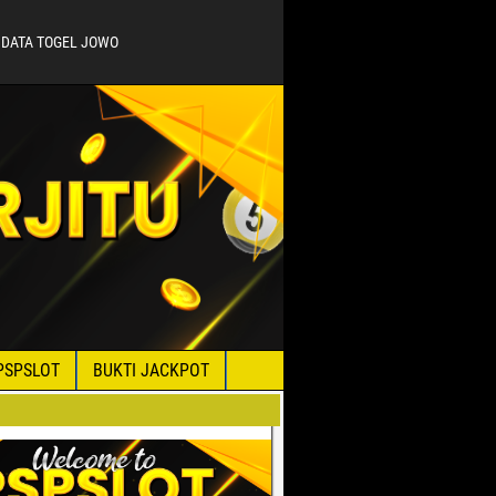
DATA TOGEL JOWO
PSPSLOT
BUKTI JACKPOT