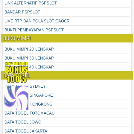
LINK ALTERNATIF PSPSLOT
BANDAR PSPSLOT
LIVE RTP DAN POLA SLOT GAOCR
BUKTI PEMBAYARAN PSPSLOT
BUKU MIMPI
BUKU MIMPI 2D LENGKAP
BUKU MIMPI 3D LENGKAP
BUKU MIMPI 4D LENGKAP
DATA TOGEL
DATA TOGEL SYDNEY
DATA TOGEL SINGAPORE
DATA TOGEL HONGKONG
DATA TOGEL TOTOMACAU
DATA TOGEL JOWO
DATA TOGEL JAKARTA