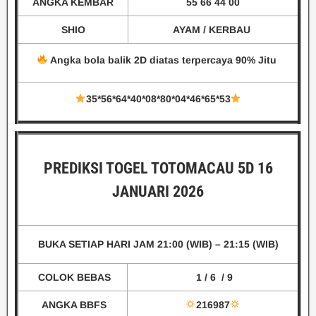
ANGKA KEMBAR
55 66 44 00
SHIO
AYAM / KERBAU
Angka bola balik 2D diatas terpercaya 90% Jitu
35*56*64*40*08*80*04*46*65*53
PREDIKSI
TOGEL TOTOMACAU 5D 16
JANUARI 2026
BUKA SETIAP HARI
JAM 21:00 (WIB)
– 21:15 (WIB)
COLOK BEBAS
1 / 6 / 9
ANGKA BBFS
216987