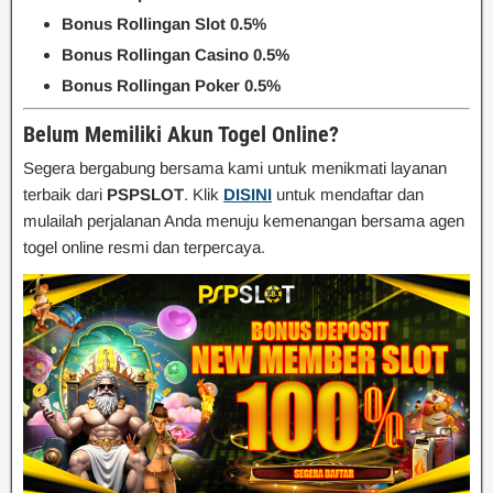
Bonus Rollingan Slot 0.5%
Bonus Rollingan Casino 0.5%
Bonus Rollingan Poker 0.5%
Belum Memiliki Akun Togel Online?
Segera bergabung bersama kami untuk menikmati layanan
terbaik dari
PSPSLOT
. Klik
DISINI
untuk mendaftar dan
mulailah perjalanan Anda menuju kemenangan bersama agen
togel online resmi dan terpercaya.