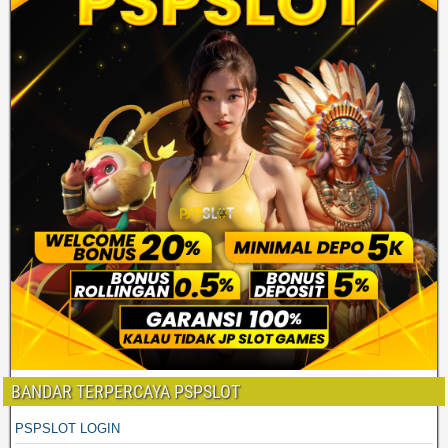
BANDAR TERPERCAYA PSPSLOT
PSPSLOT LOGIN