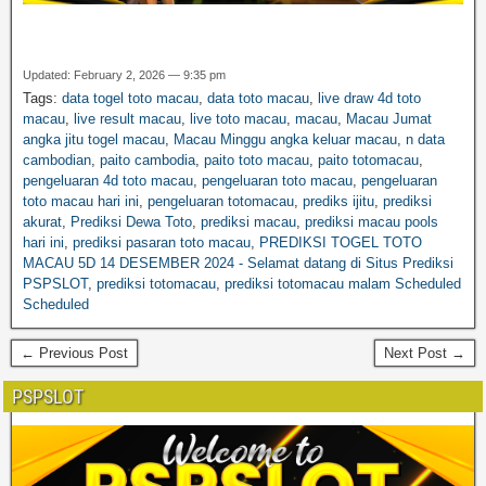
Updated: February 2, 2026 — 9:35 pm
Tags:
data togel toto macau
,
data toto macau
,
live draw 4d toto
macau
,
live result macau
,
live toto macau
,
macau
,
Macau Jumat
angka jitu togel macau
,
Macau Minggu angka keluar macau
,
n data
cambodian
,
paito cambodia
,
paito toto macau
,
paito totomacau
,
pengeluaran 4d toto macau
,
pengeluaran toto macau
,
pengeluaran
toto macau hari ini
,
pengeluaran totomacau
,
prediks ijitu
,
prediksi
akurat
,
Prediksi Dewa Toto
,
prediksi macau
,
prediksi macau pools
hari ini
,
prediksi pasaran toto macau
,
PREDIKSI TOGEL TOTO
MACAU 5D 14 DESEMBER 2024 - Selamat datang di Situs Prediksi
PSPSLOT
,
prediksi totomacau
,
prediksi totomacau malam Scheduled
Scheduled
← Previous Post
Next Post →
PSPSLOT