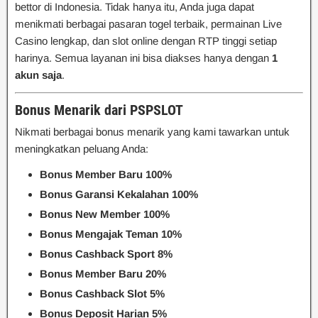
bettor di Indonesia. Tidak hanya itu, Anda juga dapat
menikmati berbagai pasaran togel terbaik, permainan Live
Casino lengkap, dan slot online dengan RTP tinggi setiap
harinya. Semua layanan ini bisa diakses hanya dengan
1
akun saja
.
Bonus Menarik dari PSPSLOT
Nikmati berbagai bonus menarik yang kami tawarkan untuk
meningkatkan peluang Anda:
Bonus Member Baru 100%
Bonus Garansi Kekalahan 100%
Bonus New Member 100%
Bonus Mengajak Teman 10%
Bonus Cashback Sport 8%
Bonus Member Baru 20%
Bonus Cashback Slot 5%
Bonus Deposit Harian 5%