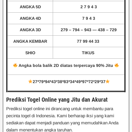
ANGKA 5D
2 7 9 4 3
ANGKA 4D
7 9 4 3
ANGKA 3D
279 – 794 – 943 — 438
– 729
ANGKA KEMBAR
77 99 44 33
SHIO
TIKUS
Angka bola balik 2D diatas terpercaya 90% Jitu
27*79*94*43*38*83*34*49*97*72*29*37
Prediksi Togel Online yang Jitu dan Akurat
Prediksi togel online ini dirancang untuk membantu para
pecinta togel di Indonesia. Kami berharap iksi yang kami
sediakan dapat menjadi panduan yang memudahkan Anda
dalam menentukan angka taruhan.