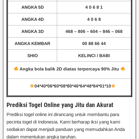
ANGKA 5D
4 0 6 8 1
ANGKA 4D
4 0 6 8
ANGKA 3D
468 – 806 – 604 – 846 – 068
ANGKA KEMBAR
00 88 66 44
SHIO
KELINCI / BABI
Angka bola balik 2D diatas terpercaya 90% Jitu
04*40*06*60*08*80*46*64*48*84*01*10
Prediksi Togel Online yang Jitu dan Akurat
Prediksi togel online ini dirancang untuk membantu para
pecinta togel di Indonesia. Kami berharap iksi yang kami
sediakan dapat menjadi panduan yang memudahkan Anda
dalam menentukan angka taruhan.