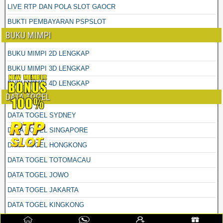
LIVE RTP DAN POLA SLOT GAOCR
BUKTI PEMBAYARAN PSPSLOT
BUKU MIMPI
BUKU MIMPI 2D LENGKAP
BUKU MIMPI 3D LENGKAP
BUKU MIMPI 4D LENGKAP
DATA TOGEL
DATA TOGEL SYDNEY
DATA TOGEL SINGAPORE
DATA TOGEL HONGKONG
DATA TOGEL TOTOMACAU
DATA TOGEL JOWO
DATA TOGEL JAKARTA
DATA TOGEL KINGKONG