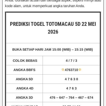
Anda. Gunakan acuan dari berbagai aspek, seperti mimpi atau
kode alam, untuk memperkuat angka taruhan Anda.
PREDIKSI
TOGEL TOTOMACAU 5D 22 MEI
2026
BUKA SETIAP HARI
JAM 15:00 (WIB)
– 15:15 (WIB)
COLOK BEBAS
4 / 7 / 3
ANGKA BBFS
4763710
ANGKA 5D
4 7 6 3 0
ANGKA 4D
4 7 6 3
ANGKA 3D
476 – 647 – 764 – 467 – 674