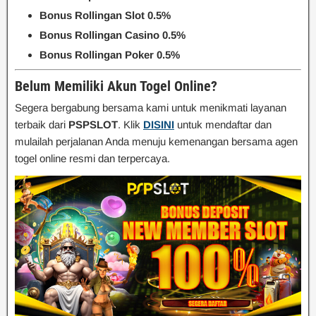
Bonus Rollingan Slot 0.5%
Bonus Rollingan Casino 0.5%
Bonus Rollingan Poker 0.5%
Belum Memiliki Akun Togel Online?
Segera bergabung bersama kami untuk menikmati layanan
terbaik dari
PSPSLOT
. Klik
DISINI
untuk mendaftar dan
mulailah perjalanan Anda menuju kemenangan bersama agen
togel online resmi dan terpercaya.